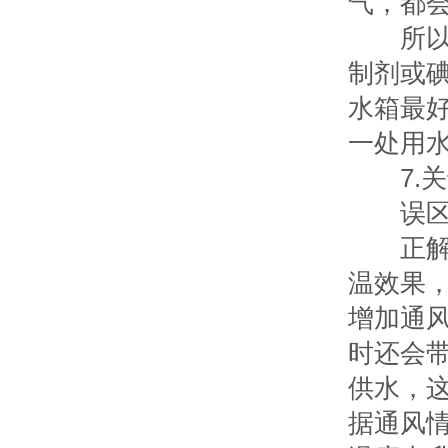
气，都
所以，
制剂或
水箱最
一处用
7.关
误区：
正解：
温效果
增加通
时还会
供水，
据通风