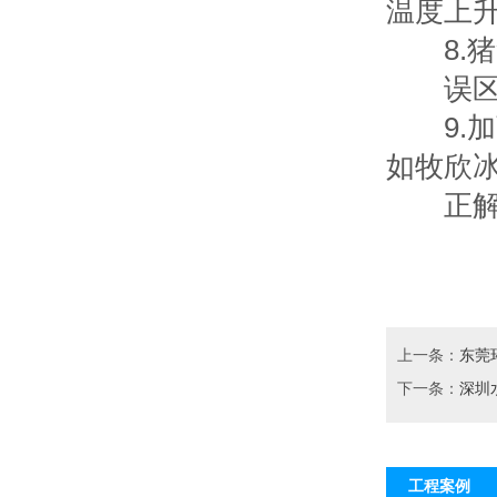
温度上升
8.猪
误区：
9.加
如牧欣
正解：
上一条：
东莞
下一条：
深圳
工程案例