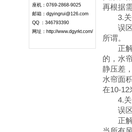
座机：0769-2868-9025
再根据
邮箱：dgyingrui@126.com
3.关
QQ ：346793390
误区：
网址：http://www.dgyrkt.com/
所谓。
正解：
的，水
静压差
水帘面
在10-
4.关
误区：
正解：
当所有