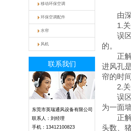
移动环保空调
由深圳
环保空调配件
1.关
水帘
误区：
风机
的。
正解：
联系我们
进风孔是
帘的时间
2.关
误区：
为一面
东莞市英瑞通风设备有限公司
正解：
联系人：刘经理
头数、
手机：13412100823