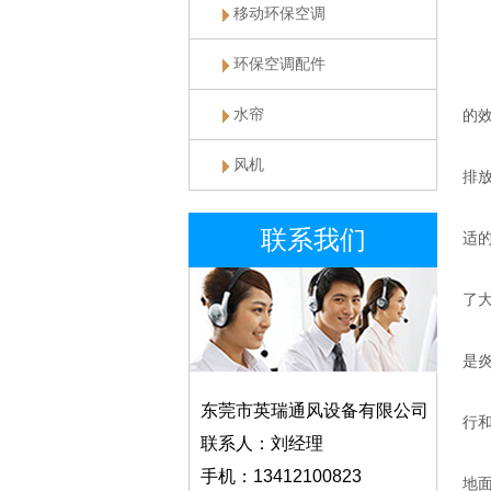
移动环保空调
工
环保空调配件
高
水帘
的
节
风机
排
通
联系我们
适
耐
了
适
是
易
东莞市英瑞通风设备有限公司
行
联系人：刘经理
立
手机：13412100823
地