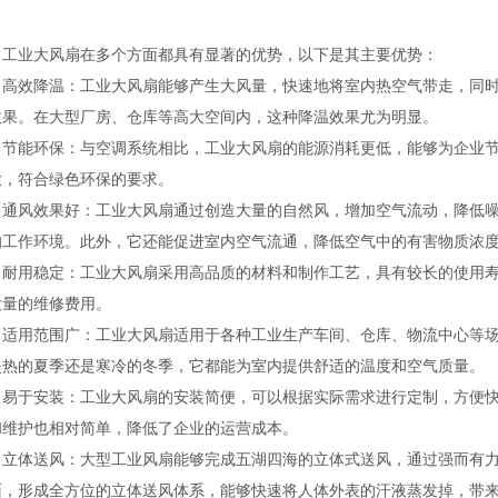
业大风扇在多个方面都具有显著的优势，以下是其主要优势：
效降温：工业大风扇能够产生大风量，快速地将室内热空气带走，同时
效果。在大型厂房、仓库等高大空间内，这种降温效果尤为明显。
能环保：与空调系统相比，工业大风扇的能源消耗更低，能够为企业节
放，符合绿色环保的要求。
风效果好：工业大风扇通过创造大量的自然风，增加空气流动，降低噪
的工作环境。此外，它还能促进室内空气流通，降低空气中的有害物质浓
用稳定：工业大风扇采用高品质的材料和制作工艺，具有较长的使用寿
大量的维修费用。
用范围广：工业大风扇适用于各种工业生产车间、仓库、物流中心等场
炎热的夏季还是寒冷的冬季，它都能为室内提供舒适的温度和空气质量。
于安装：工业大风扇的安装简便，可以根据实际需求进行定制，方便快
和维护也相对简单，降低了企业的运营成本。
体送风：大型工业风扇能够完成五湖四海的立体式送风，通过强而有力
面，形成全方位的立体送风体系，能够快速将人体外表的汗液蒸发掉，带