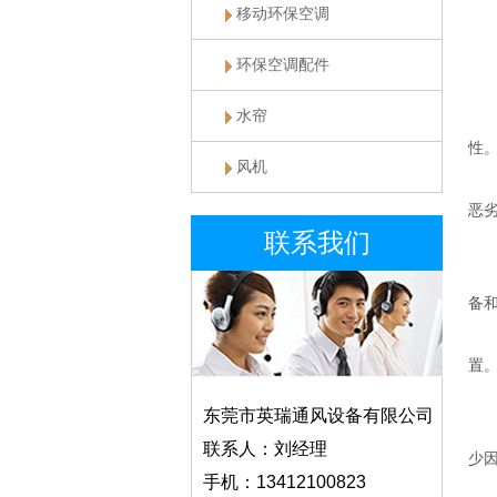
移动环保空调
高
环保空调配件
一
水帘
遵
性
风机
材
恶
联系我们
二
电
备
机
置
三
东莞市英瑞通风设备有限公司
控
联系人：刘经理
少
手机：13412100823
故