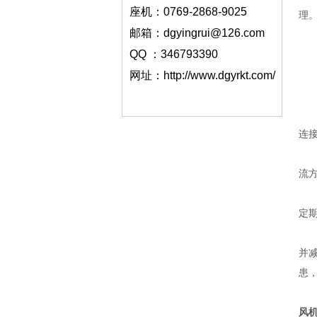
座机：0769-2868-9025
理
邮箱：dgyingrui@126.com
四
QQ ：346793390
正
定
网址：http://www.dgyrkt.com/
五
电
连
气
流
能
定
综
并
患
东
风机