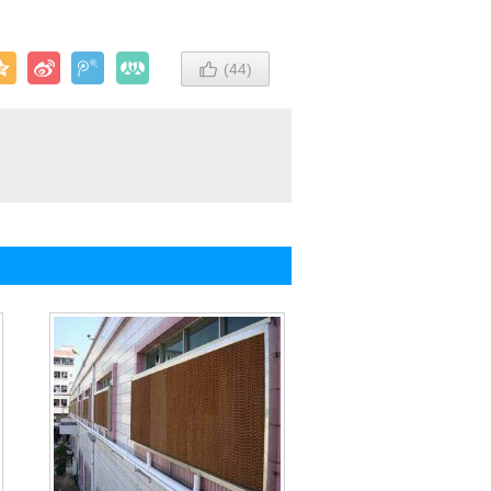

(
44
)