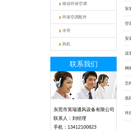
移动环保空调
安
环保空调配件
空
水帘
安
风机
设
联系我们
网
怎
低
东莞市英瑞通风设备有限公司
环
联系人：刘经理
手机：13412100823